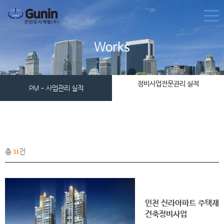
Works
정비사업전문관리 실적
PM - 사업관리 실적
총
건
31
인천 신라아파트 주택재
건축정비사업