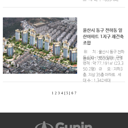
울산시 동구 전하동 일
산아파트 1지구 재건축
조합
위 치 : 울산시 동구 전하
동 630-1번지 일대 구역
관리자
|
2020/01/23
면적 : 약 77,191㎡ (23,3
50.2평) 규 모 : 지하3
층, 지상 35층 아파트 세
대 수 : 1,342세대
1
2
3
4
[ 5 ]
6
7