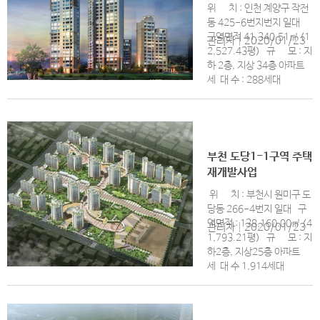
위 치 : 인천 계양구 작전
동 425-6번지번지 일대
구역면적 41,340.51㎡ (1
관리자
|
2020/01/23
2,527.43평) 규 모 : 지
하 2층, 지상 34층 아파트
세 대 수 : 288세대
부천 도당1-1구역 주택
재개발사업
위 치 : 부천시 원미구 도
당동 266-4번지 일대 구
역면적 : 138,160.00㎡ (4
관리자
|
2020/01/23
1,793.21평) 규 모 : 지
하2층, 지상25층 아파트
세 대 수 1,914세대