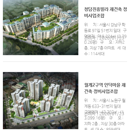
청담진흥빌라 재건축 정
비사업조합
위 치 : 서울시 강남구 학
동로 97길 51번지 일대 구
역면적 : 약 9,224㎡ (2,79
관리자
|
2020/01/23
0.26평) 규 모 : 지하2
층, 지상 7층 아파트 세 대
수 : 114세대
월계2구역 인덕마을 재
건축 정비사업조합
위 치 : 서울시 노원구 월
계동 633-31번지 일대
구역면적 : 43,303㎡ (1
관리자
|
2020/01/23
3,099.16평) 규 모 :
지하 2층 , 지상 30층 아파
트 세 대 수 : 859세대